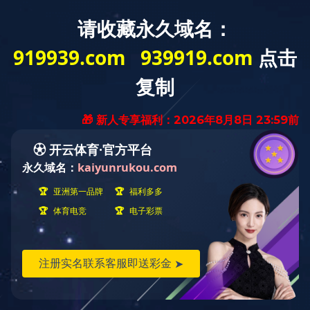
首
页
首页
关
于
我
们
- DOWNLOAD -
乐鱼全球_乐鱼(中国)
乐
鱼
全
球
USP39-Fumaric acid
_
106.8KB
乐
鱼
预览/下载
(中