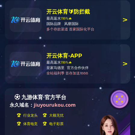
国)
3
<
1
2
>
新
闻
资
讯
乐鱼全球_乐鱼(中国)
乐
鱼
全
销售部电话：0537-8956880
球_
于经理：15054720289
乐
邮箱：haiboyu@yangchengshengwu.com
鱼
地址：山东省鄄城县东环路1666号
(中
国)
加
页面版权所有 ©
入
技术支持：中企动力
|
SEO标签
我
【营业执照】