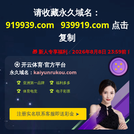
首
页
公司简介
资质荣誉
厂容厂貌
质量管控
关
首页
于
我
们
- QUALITY -
质量管控
乐
鱼
全
球
遵照ISO质量体系、GMP标准培训员工，阳成生
_
物从供应商选择-原料采购-检测-原料入库-生产-成品
乐
鱼
检验-成品入库-成品出厂-售后服务等各步骤严格管
(中