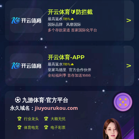
理，确保质量符合现有AJI、USP、CPh、EP、GB等
国)
标准。此外，依据市场需求，公司正在申请ISO2200
新
0、BRC等的审计。公司注重员工培训，配备先进的精
闻
密检测仪器，持续稳定地给客户提供高品质产品。
资
讯
质量计划流程图
乐
鱼
全
球_
乐
鱼
(中
国)
乐鱼全球_乐鱼(中国)
加
入
我
销售部电话：0537-8956880