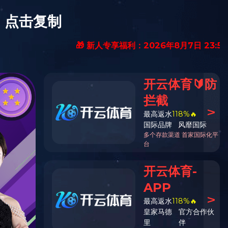
国)
加入我们
乐鱼全球_乐鱼(中国)
EN
相关产品