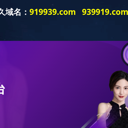
乐鱼全球_乐鱼(中国)
新闻资讯
乐鱼全球_乐鱼(中
Gamma-氨基丁酸
CAS No. 56-12-2
氨基酸
产品分类：
关 键 词：
Gamma-氨基丁酸