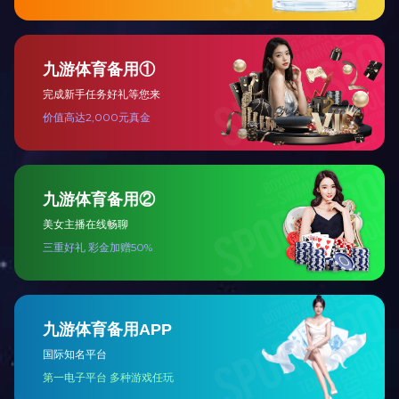
乐鱼全球_乐鱼(中国)
销售部电话：0537-8956880