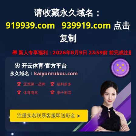
首
页
首页
关
于
我
们
N-乙酰-L-酪氨酸
乐
鱼
CAS No. 537-55-3
全
球
氨基酸
_
产品分类：
乐
鱼
关 键 词：
N-乙酰-L-酪氨酸
(中